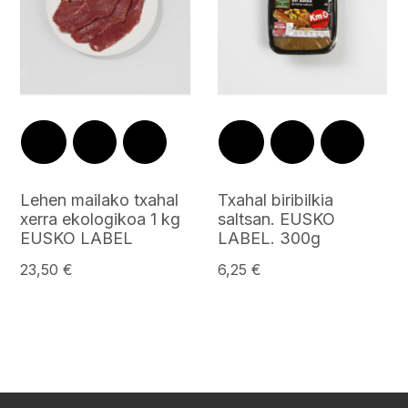
Lehen mailako txahal
Txahal biribilkia
xerra ekologikoa 1 kg
saltsan. EUSKO
EUSKO LABEL
LABEL. 300g
23,50 €
6,25 €