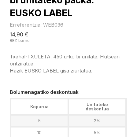
bi unitateko packa.
EUSKO LABEL
Erreferentzia: WEB036
14,90 €
BEZ barne
Txahal-TXULETA. 450 g-ko bi unitate. Hutsean
ontziratua.
Hazik EUSKO LABEL gisa ziurtatua.
Bolumenagatiko deskontuak
Unitateko
Kopurua
deskontua
5
2%
10
5%