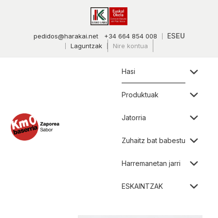
ES
EU
pedidos@harakai.net
+34 664 854 008
Laguntzak
Nire kontua
Hasi
Produktuak
Jatorria
Zuhaitz bat babestu
Harremanetan jarri
ESKAINTZAK