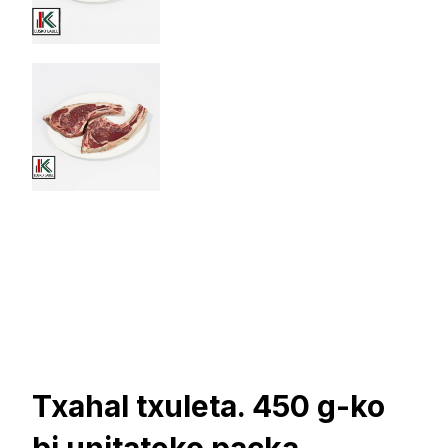
Txahal txuleta. 450 g-ko