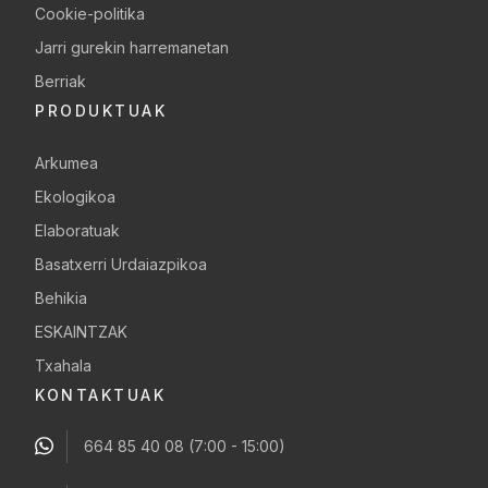
Cookie-politika
Jarri gurekin harremanetan
Berriak
PRODUKTUAK
Arkumea
Ekologikoa
Elaboratuak
Basatxerri Urdaiazpikoa
Behikia
ESKAINTZAK
Txahala
KONTAKTUAK
664 85 40 08
(7:00 - 15:00)