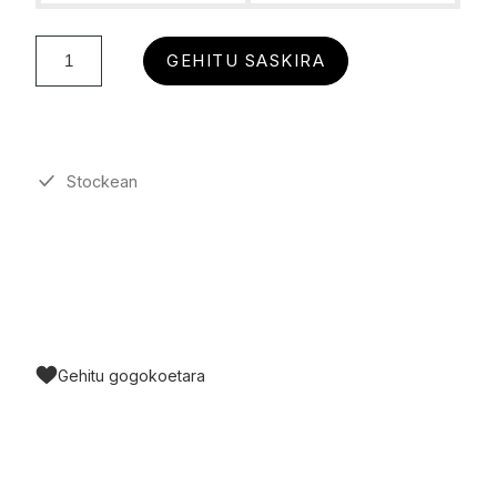
GEHITU SASKIRA
Stockean
Gehitu gogokoetara