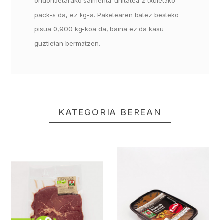
ondorioetarako salmenta-unitatea 2 txuletako
pack-a da, ez kg-a. Paketearen batez besteko
pisua 0,900 kg-koa da, baina ez da kasu
guztietan bermatzen.
KATEGORIA BEREAN