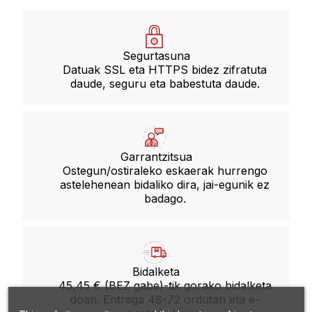
Segurtasuna
Datuak SSL eta HTTPS bidez zifratuta
daude, seguru eta babestuta daude.
Garrantzitsua
Ostegun/ostiraleko eskaerak hurrengo
astelehenean bidaliko dira, jai-egunik ez
badago.
Bidalketa
45,45 € (BEZ gabe)-tik gorako bidalketa
doan. Entrega 48-72 ordutan eta e-