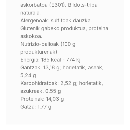
askorbatoa (E301). Bildots-tripa
naturala.
Alergenoak: sulfitoak dauzka.
Glutenik gabeko produktua, proteina
askokoa.
Nutrizio-balioak (100 g
produkturenak)
Energia: 185 kcal - 774 kj
Gantzak: 13,18 g; horietatik, aseak,
5,24 g
Karbohidratoak: 2,52 g; horietatik,
azukreak, 0,55 g
Proteinak: 14,03 g
Gatza: 1,77 g