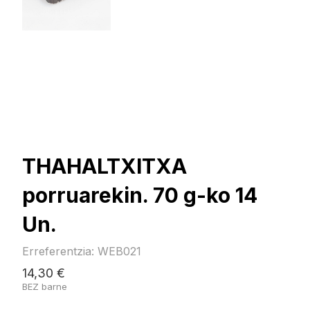
THAHALTXITXA
porruarekin. 70 g-ko 14
Un.
Erreferentzia: WEB021
14,30 €
BEZ barne