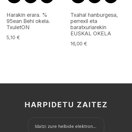
Harakin erara. %
Txahal hanburgesa,
95ean Behi okela.
perrexil eta
TxuletON
baratxuriarekin
EUSKAL OKELA
5,10 €
16,00 €
HARPIDETU ZAITEZ