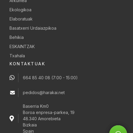
Arkumea
Ekologikoa
Elaboratuak
Basatxerri Urdaiazpikoa
Behikia
ESKAINTZAK
Txahala
KONTAKTUAK
664 85 40 08
(7:00 - 15:00)
pedidos@harakai.net
Baserria Km0
Boroa enpresa-parkea, 19
48.340 Amorebieta
Bizkaia
Spain