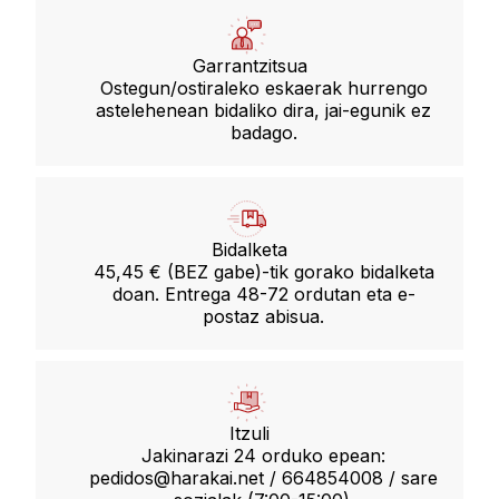
Garrantzitsua
Ostegun/ostiraleko eskaerak hurrengo
astelehenean bidaliko dira, jai-egunik ez
badago.
Bidalketa
45,45 € (BEZ gabe)-tik gorako bidalketa
doan. Entrega 48-72 ordutan eta e-
postaz abisua.
Itzuli
Jakinarazi 24 orduko epean:
pedidos@harakai.net / 664854008 / sare