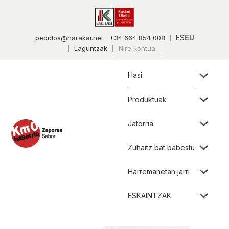
ES
EU
pedidos@harakai.net
+34 664 854 008
Laguntzak
Nire kontua
Hasi
Produktuak
Jatorria
Zuhaitz bat babestu
Harremanetan jarri
ESKAINTZAK