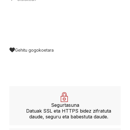
Gehitu gogokoetara
Segurtasuna
Datuak SSL eta HTTPS bidez zifratuta
daude, seguru eta babestuta daude.