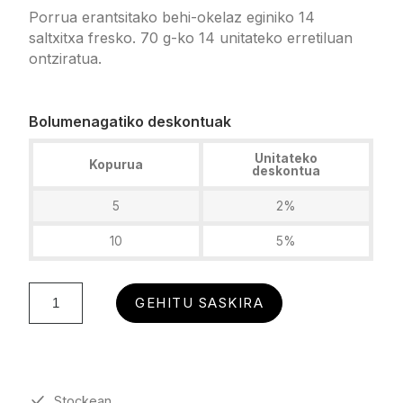
Porrua erantsitako behi-okelaz eginiko 14
saltxitxa fresko. 70 g-ko 14 unitateko erretiluan
ontziratua.
Bolumenagatiko deskontuak
Unitateko
Kopurua
deskontua
5
2%
10
5%
GEHITU SASKIRA
Stockean