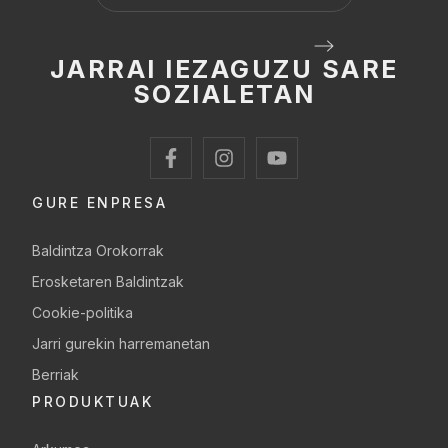
JARRAI IEZAGUZU SARE
SOZIALETAN
GURE ENPRESA
Baldintza Orokorrak
Erosketaren Baldintzak
Cookie-politika
Jarri gurekin harremanetan
Berriak
PRODUKTUAK