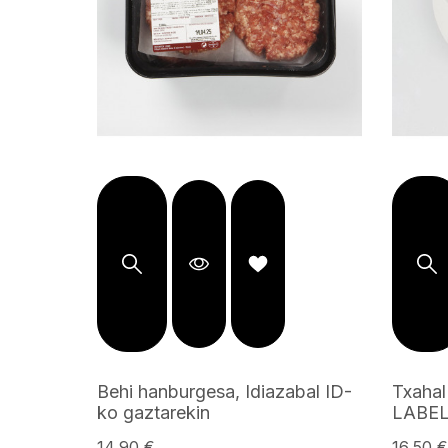
ta-
Behi hanburgesa, Idiazabal ID-
Txaha
-saltsa
ko gaztarekin
LABE
14,90 €
16,50 