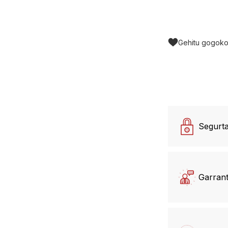
Gehitu gogoko
Segurt
Garrant