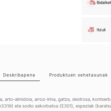
Bidalke
Itzuli
Deskribapena
Produktuen xehetasunak
, arto-almidoia, arroz-irina, gatza, destrosa, kontser
(e331iii) eta sodio askorbatoa (E301), espeziak (baratx