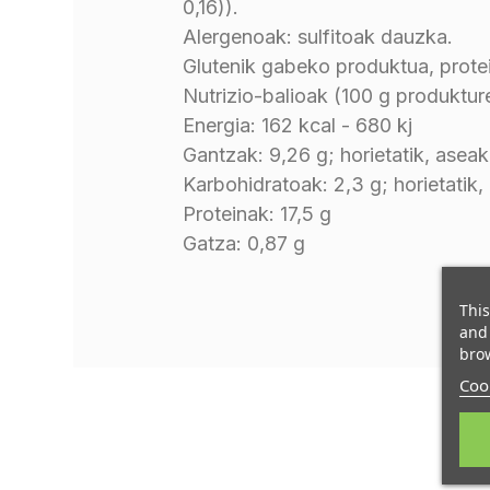
0,16)).
Alergenoak: sulfitoak dauzka.
Glutenik gabeko produktua, prote
Nutrizio-balioak (100 g produktur
Energia: 162 kcal - 680 kj
Gantzak: 9,26 g; horietatik, aseak
Karbohidratoak: 2,3 g; horietatik,
Proteinak: 17,5 g
Gatza: 0,87 g
This
and 
brow
Cook