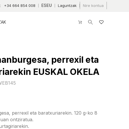
ES
EU
t
+34 664 854 008
Laguntzak
Nire kontua
ZAK
hanburgesa, perrexil eta
riarekin EUSKAL OKELA
 WEB145
sa, perrexil eta baratxuriarekin. 120 g-ko 8
luan ontziratua.
rtagiriarekin.