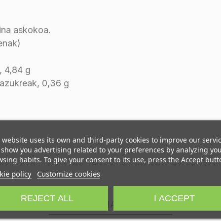
ina askokoa.
enak)
, 4,84 g
 azukreak, 0,36 g
 website uses its own and third-party cookies to improve our servi
show you advertising related to your preferences by analyzing yo
sing habits. To give your consent to its use, press the Accept butt
ie policy
Customize cookies
REJECT ALL
I ACCEPT
KATEGORIA BEREAN