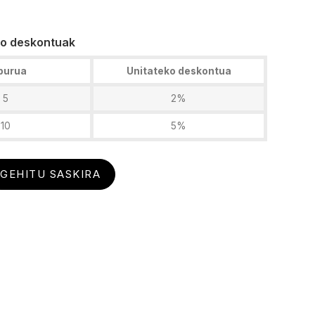
o deskontuak
purua
Unitateko deskontua
5
2%
10
5%
GEHITU SASKIRA