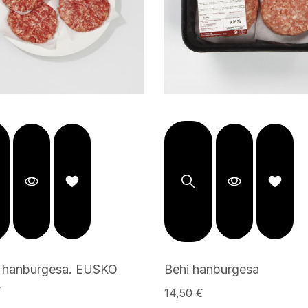
l hanburgesa. EUSKO
Behi hanburgesa
L
14,50 €
€