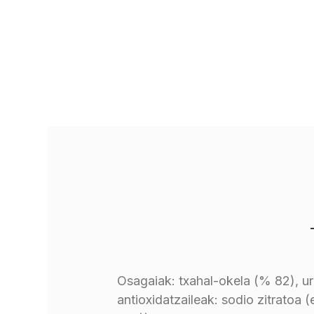
Osagaiak: txahal-okela (% 82), ura
antioxidatzaileak: sodio zitratoa 