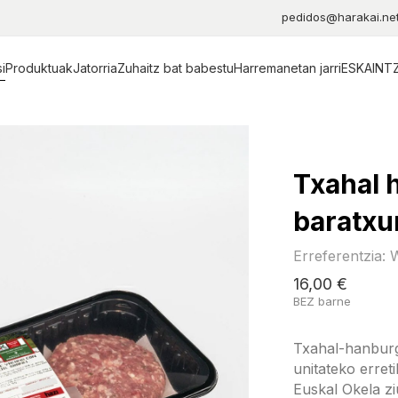
pedidos@harakai.ne
i
Produktuak
Jatorria
Zuhaitz bat babestu
Harremanetan jarri
ESKAINT
Txahal 
baratxu
Erreferentzia:
16,00 €
BEZ barne
Txahal-hanburge
unitateko erreti
Euskal Okela ziu