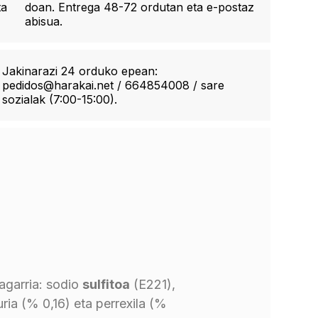
ta
doan. Entrega 48-72 ordutan eta e-postaz
abisua.
Jakinarazi 24 orduko epean:
pedidos@harakai.net / 664854008 / sare
sozialak (7:00-15:00).
bagarria: sodio
sulfitoa
(E221),
uria (% 0,16) eta perrexila (%