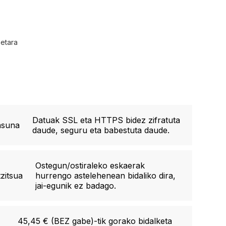
etara
Datuak SSL eta HTTPS bidez zifratuta
asuna
daude, seguru eta babestuta daude.
Ostegun/ostiraleko eskaerak
zitsua
hurrengo astelehenean bidaliko dira,
jai-egunik ez badago.
45,45 € (BEZ gabe)-tik gorako bidalketa