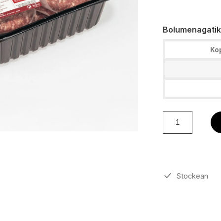
Bolumenagatik
Ko
Stockean