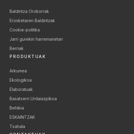
Baldintza Orokorrak
Erosketaren Baldintzak
Cookie-politika
Jarri gurekin harremanetan
Berriak
PRODUKTUAK
Arkumea
Ekologikoa
Elaboratuak
Basatxerri Urdaiazpikoa
Behikia
ESKAINTZAK
Txahala