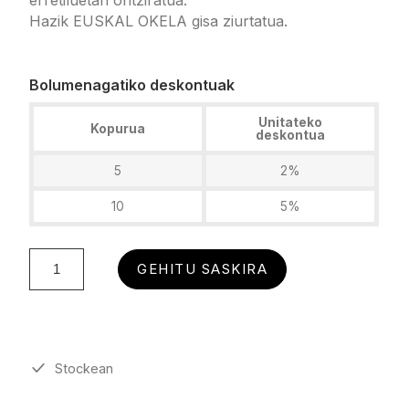
erretiluetan ontziratua.
Hazik EUSKAL OKELA gisa ziurtatua.
Bolumenagatiko deskontuak
Unitateko
Kopurua
deskontua
5
2%
10
5%
GEHITU SASKIRA
Stockean