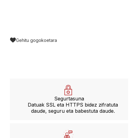
Gehitu gogokoetara
Segurtasuna
Datuak SSL eta HTTPS bidez zifratuta
daude, seguru eta babestuta daude.