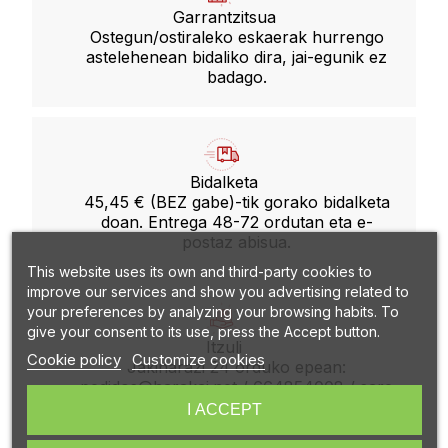
Garrantzitsua
Ostegun/ostiraleko eskaerak hurrengo
astelehenean bidaliko dira, jai-egunik ez
badago.
Bidalketa
45,45 € (BEZ gabe)-tik gorako bidalketa
doan. Entrega 48-72 ordutan eta e-
postaz abisua.
This website uses its own and third-party cookies to
improve our services and show you advertising related to
your preferences by analyzing your browsing habits. To
give your consent to its use, press the Accept button.
Itzuli
Cookie policy
Customize cookies
Jakinarazi 24 orduko epean:
pedidos@harakai.net / 664854008 / sare
sozialak (7:00-15:00).
I ACCEPT