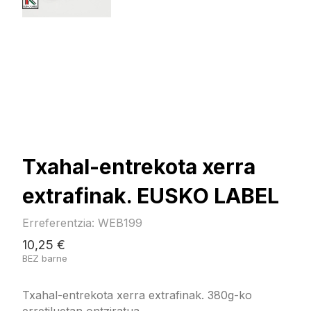
Txahal-entrekota xerra
extrafinak. EUSKO LABEL
Erreferentzia: WEB199
10,25 €
BEZ barne
Txahal-entrekota xerra extrafinak. 380g-ko