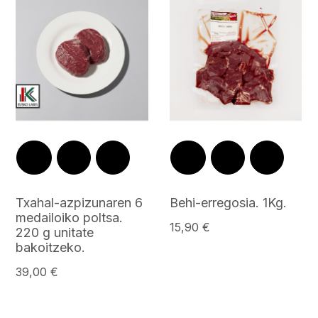
Txahal-azpizunaren 6
Behi-erregosia. 1Kg.
medailoiko poltsa.
15,90 €
220 g unitate
bakoitzeko.
39,00 €