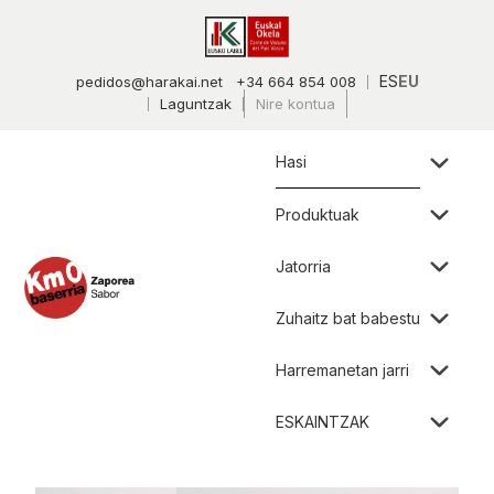
ES
EU
pedidos@harakai.net
+34 664 854 008
Laguntzak
Nire kontua
Hasi
Produktuak
Jatorria
Zuhaitz bat babestu
Harremanetan jarri
ESKAINTZAK