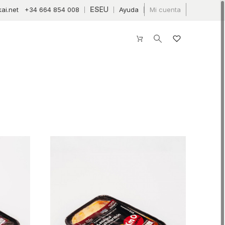
ES
EU
ai.net
+34 664 854 008
Ayuda
Mi cuenta