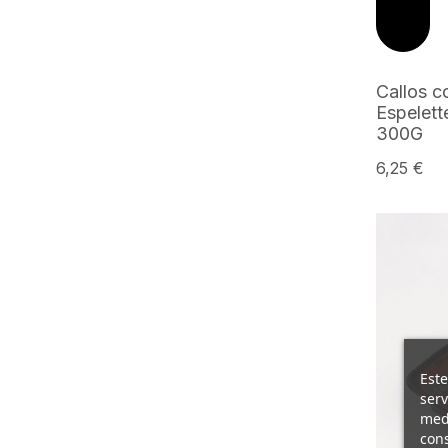
Callos c
Espelett
300G
6,25 €
Este
serv
medi
cons