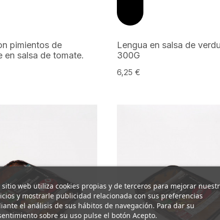
on pimientos de
Lengua en salsa de verdu
e en salsa de tomate.
300G
6,25 €
 sitio web utiliza cookies propias y de terceros para mejorar nuest
icios y mostrarle publicidad relacionada con sus preferencias
ante el análisis de sus hábitos de navegación. Para dar su
entimiento sobre su uso pulse el botón Acepto.