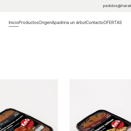
pedidos@harak
Inicio
Productos
Origen
Apadrina un árbol
Contacto
OFERTAS