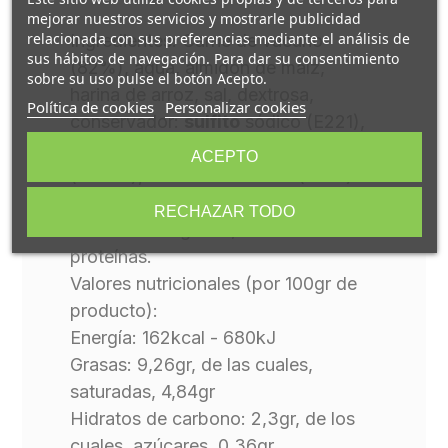
mejorar nuestros servicios y mostrarle publicidad
relacionada con sus preferencias mediante el análisis de
Ingredientes: Carne de vacuno
sus hábitos de navegación. Para dar su consentimiento
(82%), agua, almidón de maíz,
sobre su uso pulse el botón Acepto.
harina de arroz, sal, dextrosa,
Política de cookies
Personalizar cookies
conservador:
sulfito
sódico (E221),
antioxidantes: citrato sódico
ACEPTO
(E331iii), ascorbato sódico (E301).
Alérgenos: contiene sulfitos.
RECHAZAR TODO
Producto sin gluten, alto en
proteínas.
Valores nutricionales (por 100gr de
producto):
Energía: 162kcal - 680kJ
Grasas: 9,26gr, de las cuales,
saturadas, 4,84gr
Hidratos de carbono: 2,3gr, de los
cuales, azúcares, 0,36gr