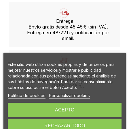
Entrega
Envío gratis desde 45,45 € (sin IVA).
Entrega en 48-72 h y notificación por
email.
Este sitio web utiliza cookies propias y de terceros para
Devolución
mejorar nuestros servicios y mostrarle publicidad
Avisar en 24 h si el pedido llega mal:
relacionada con sus preferencias mediante el análisis de
pedidos@harakai.net / 664854008 /
sus hábitos de navegación. Para dar su consentimiento
RRSS (7-15 h).
sobre su uso pulse el botón Acepto.
Política de cookies
Personalizar cookies
ACEPTO
Descripción
RECHAZAR TODO
Detalle de productos