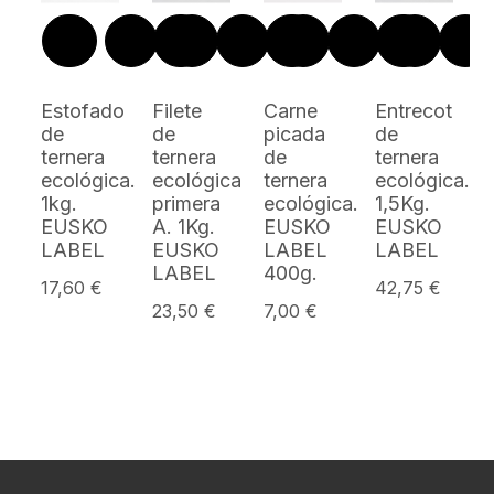
Estofado
Filete
Carne
Entrecot
de
de
picada
de
ternera
ternera
de
ternera
ecológica.
ecológica
ternera
ecológica.
1kg.
primera
ecológica.
1,5Kg.
EUSKO
A. 1Kg.
EUSKO
EUSKO
LABEL
EUSKO
LABEL
LABEL
LABEL
400g.
17,60 €
42,75 €
23,50 €
7,00 €