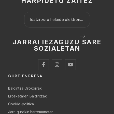
HARPIDETU ZAITEZ
JARRAI IEZAGUZU SARE
SOZIALETAN
GURE ENPRESA
Baldintza Orokorrak
Erosketaren Baldintzak
Cookie-politika
Jarri gurekin harremanetan