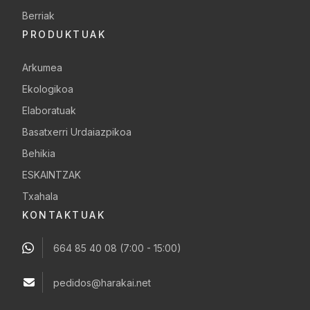
Berriak
PRODUKTUAK
Arkumea
Ekologikoa
Elaboratuak
Basatxerri Urdaiazpikoa
Behikia
ESKAINTZAK
Txahala
KONTAKTUAK
664 85 40 08
(7:00 - 15:00)
pedidos@harakai.net