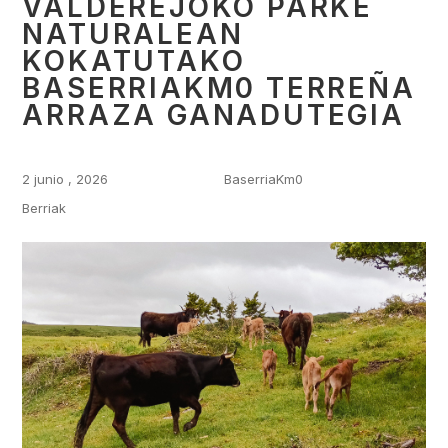
VALDEREJOKO PARKE
NATURALEAN
KOKATUTAKO
BASERRIAKM0 TERREÑA
ARRAZA GANADUTEGIA
2 junio , 2026
BaserriaKm0
Berriak