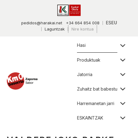
ES
EU
pedidos@harakai.net
+34 664 854 008
Laguntzak
Nire kontua
Hasi
Produktuak
Jatorria
Zuhaitz bat babestu
Harremanetan jarri
ESKAINTZAK